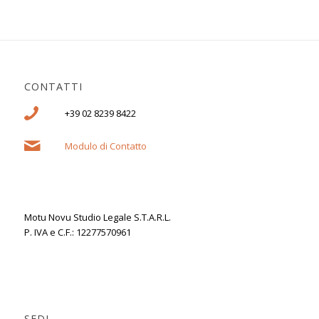
CONTATTI
+39 02 8239 8422
Modulo di Contatto
Motu Novu Studio Legale S.T.A.R.L.
P. IVA e C.F.: 12277570961
SEDI